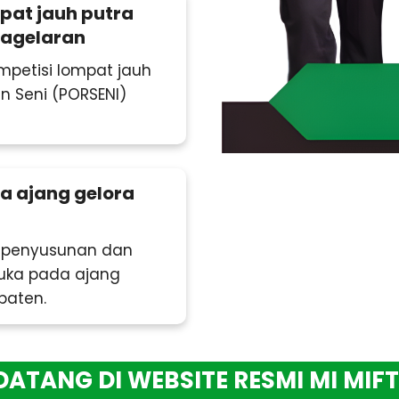
mpat jauh putra
 Pagelaran
mpetisi lompat jauh
 Seni (PORSENI)
a ajang gelora
a penyusunan dan
ka pada ajang
paten.
G DI WEBSITE RESMI MI MIFTAHU