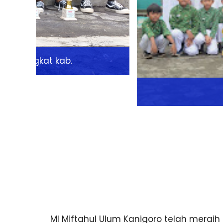
ara tingkat kab.
MI Miftahul Ulum Kanigoro telah merai